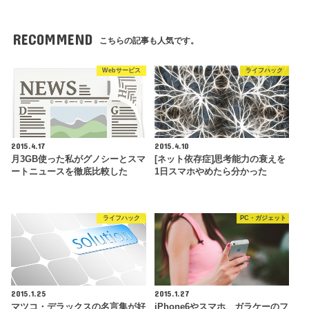
RECOMMEND
こちらの記事も人気です。
Webサービス
ライフハック
2015.4.17
2015.4.10
月3GB使った私がグノシーとスマ
[ネット依存症]思考能力の衰えを
ートニュースを徹底比較した
1日スマホやめたら分かった
ライフハック
PC・ガジェット
2015.1.25
2015.1.27
マツコ・デラックスの名言集が好
iPhone6やスマホ、ガラケーのフ