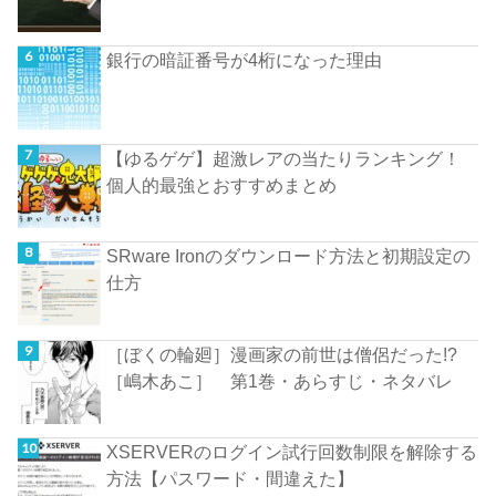
銀行の暗証番号が4桁になった理由
【ゆるゲゲ】超激レアの当たりランキング！
個人的最強とおすすめまとめ
SRware Ironのダウンロード方法と初期設定の
仕方
［ぼくの輪廻］漫画家の前世は僧侶だった!?
［嶋木あこ］ 第1巻・あらすじ・ネタバレ
XSERVERのログイン試行回数制限を解除する
方法【パスワード・間違えた】