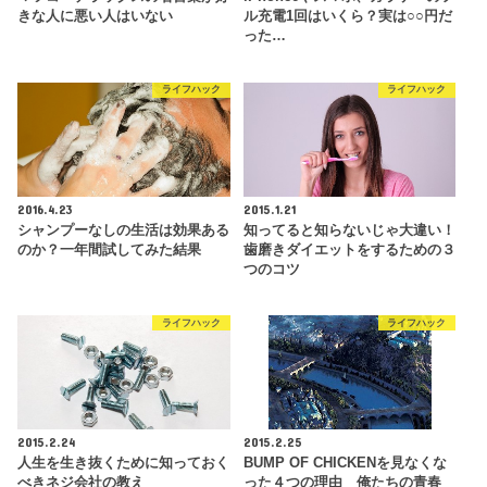
きな人に悪い人はいない
ル充電1回はいくら？実は○○円だ
った…
ライフハック
ライフハック
2016.4.23
2015.1.21
シャンプーなしの生活は効果ある
知ってると知らないじゃ大違い！
のか？一年間試してみた結果
歯磨きダイエットをするための３
つのコツ
ライフハック
ライフハック
2015.2.24
2015.2.25
人生を生き抜くために知っておく
BUMP OF CHICKENを見なくな
べきネジ会社の教え
った４つの理由 俺たちの青春