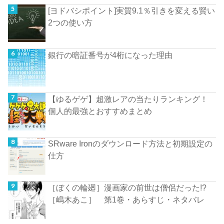
[ヨドバシポイント]実質9.1％引きを変える賢い
2つの使い方
銀行の暗証番号が4桁になった理由
【ゆるゲゲ】超激レアの当たりランキング！
個人的最強とおすすめまとめ
SRware Ironのダウンロード方法と初期設定の
仕方
［ぼくの輪廻］漫画家の前世は僧侶だった!?
［嶋木あこ］ 第1巻・あらすじ・ネタバレ