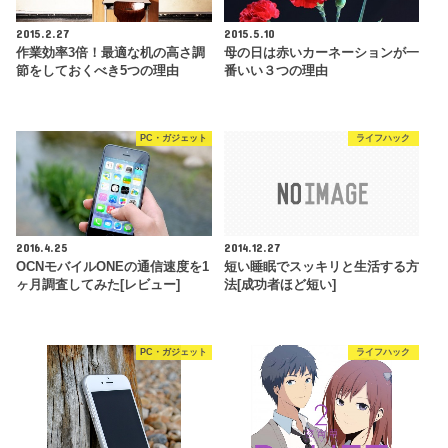
2015.2.27
2015.5.10
作業効率3倍！最適な机の高さ調
母の日は赤いカーネーションが一
節をしておくべき5つの理由
番いい３つの理由
PC・ガジェット
ライフハック
2016.4.25
2014.12.27
OCNモバイルONEの通信速度を1
短い睡眠でスッキリと生活する方
ヶ月調査してみた[レビュー]
法[成功者ほど短い]
PC・ガジェット
ライフハック