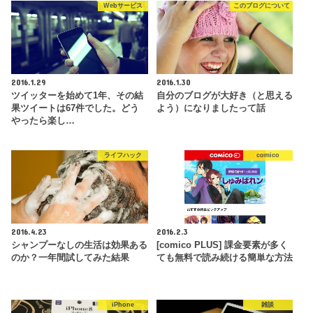
Webサービス
このブログについて
2016.1.29
2016.1.30
ツイッターを始めて1年、その結
自分のブログが大好き（と思える
果ツイートは67件でした。どう
よう）になりましたって話
やったら楽し…
ライフハック
comico
2016.4.23
2016.2.3
シャンプーなしの生活は効果ある
[comico PLUS] 課金要素が多く
のか？一年間試してみた結果
ても無料で読み続ける簡単な方法
iPhone
雑談