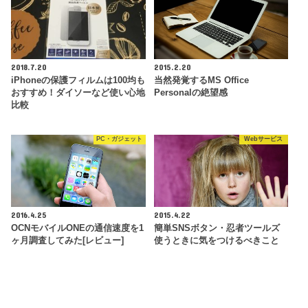
2018.7.20
2015.2.20
iPhoneの保護フィルムは100均も
当然発覚するMS Office
おすすめ！ダイソーなど使い心地
Personalの絶望感
比較
PC・ガジェット
Webサービス
2016.4.25
2015.4.22
OCNモバイルONEの通信速度を1
簡単SNSボタン・忍者ツールズ
ヶ月調査してみた[レビュー]
使うときに気をつけるべきこと