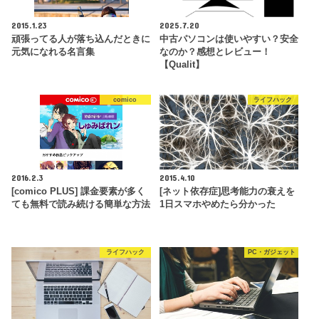
2015.1.23
2025.7.20
頑張ってる人が落ち込んだときに
中古パソコンは使いやすい？安全
元気になれる名言集
なのか？感想とレビュー！
【Qualit】
comico
ライフハック
2016.2.3
2015.4.10
[comico PLUS] 課金要素が多く
[ネット依存症]思考能力の衰えを
ても無料で読み続ける簡単な方法
1日スマホやめたら分かった
ライフハック
PC・ガジェット