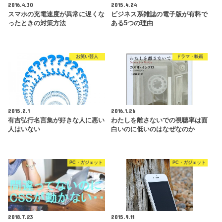
2016.4.30
2015.4.24
スマホの充電速度が異常に遅くな
ビジネス系雑誌の電子版が有料で
ったときの対策方法
ある5つの理由
お笑い芸人
ドラマ・映画
2015.2.1
2016.1.26
有吉弘行名言集が好きな人に悪い
わたしを離さないでの視聴率は面
人はいない
白いのに低いのはなぜなのか
PC・ガジェット
PC・ガジェット
2018.7.23
2015.9.11