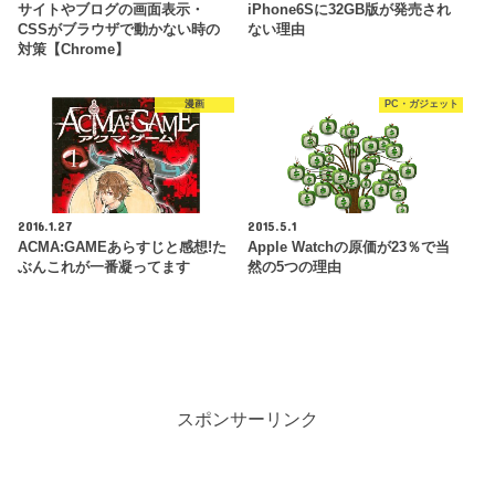
サイトやブログの画面表示・
iPhone6Sに32GB版が発売され
CSSがブラウザで動かない時の
ない理由
対策【Chrome】
漫画
PC・ガジェット
2016.1.27
2015.5.1
ACMA:GAMEあらすじと感想!た
Apple Watchの原価が23％で当
ぶんこれが一番凝ってます
然の5つの理由
スポンサーリンク