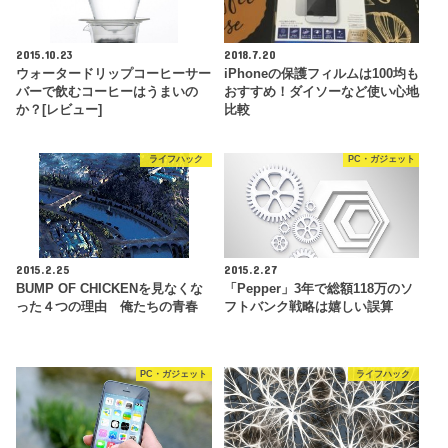
2015.10.23
2018.7.20
ウォータードリップコーヒーサー
iPhoneの保護フィルムは100均も
バーで飲むコーヒーはうまいの
おすすめ！ダイソーなど使い心地
か？[レビュー]
比較
ライフハック
PC・ガジェット
2015.2.25
2015.2.27
BUMP OF CHICKENを見なくな
「Pepper」3年で総額118万のソ
った４つの理由 俺たちの青春
フトバンク戦略は嬉しい誤算
PC・ガジェット
ライフハック