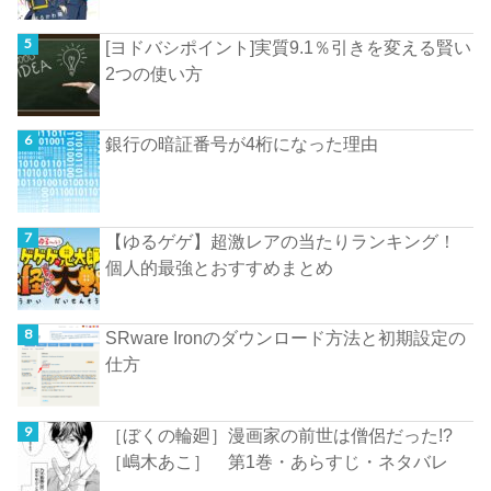
[ヨドバシポイント]実質9.1％引きを変える賢い
2つの使い方
銀行の暗証番号が4桁になった理由
【ゆるゲゲ】超激レアの当たりランキング！
個人的最強とおすすめまとめ
SRware Ironのダウンロード方法と初期設定の
仕方
［ぼくの輪廻］漫画家の前世は僧侶だった!?
［嶋木あこ］ 第1巻・あらすじ・ネタバレ