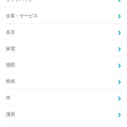
企業・サービス
名言
家電
感想
映画
本
漫画