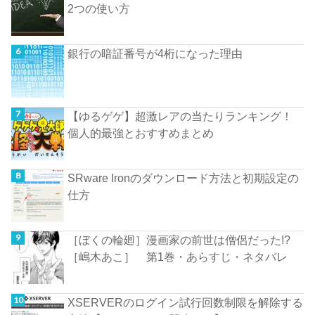
2つの使い方
銀行の暗証番号が4桁になった理由
【ゆるゲゲ】超激レアの当たりランキング！
個人的最強とおすすめまとめ
SRware Ironのダウンロード方法と初期設定の
仕方
［ぼくの輪廻］漫画家の前世は僧侶だった!?
［嶋木あこ］ 第1巻・あらすじ・ネタバレ
XSERVERのログイン試行回数制限を解除する