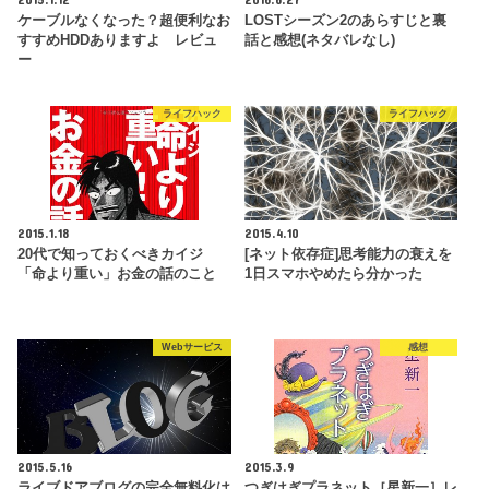
ケーブルなくなった？超便利なお
LOSTシーズン2のあらすじと裏
すすめHDDありますよ レビュ
話と感想(ネタバレなし)
ー
ライフハック
ライフハック
2015.1.18
2015.4.10
20代で知っておくべきカイジ
[ネット依存症]思考能力の衰えを
「命より重い」お金の話のこと
1日スマホやめたら分かった
Webサービス
感想
2015.5.16
2015.3.9
ライブドアブログの完全無料化は
つぎはぎプラネット［星新一］レ