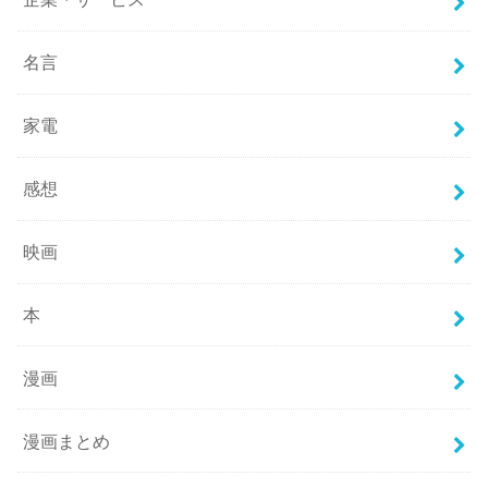
名言
家電
感想
映画
本
漫画
漫画まとめ