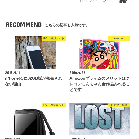
RECOMMEND
こちらの記事も人気です。
PC・ガジェット
Amazon
2015.9.11
2016.4.26
iPhone6Sに32GB版が発売され
Amazonプライムのメリットはク
ない理由
レヨンしんちゃん全作品みれるこ
とです
PC・ガジェット
ドラマ・映画
2015.1.12
2016.6.27