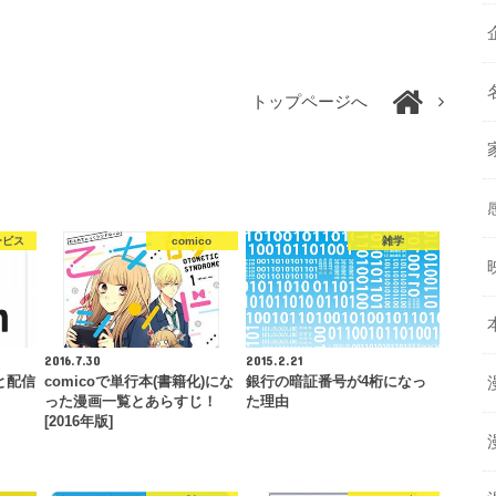
トップページへ
ービス
comico
雑学
2016.7.30
2015.2.21
方と配信
comicoで単行本(書籍化)にな
銀行の暗証番号が4桁になっ
った漫画一覧とあらすじ！
た理由
[2016年版]