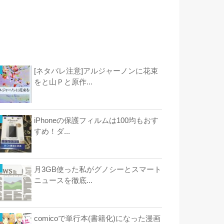
[ネタバレ注意]アルジャーノンに花束
をと山Ｐと原作...
iPhoneの保護フィルムは100均もおす
すめ！ダ...
月3GB使った私がグノシーとスマート
ニュースを徹底...
comicoで単行本(書籍化)になった漫画