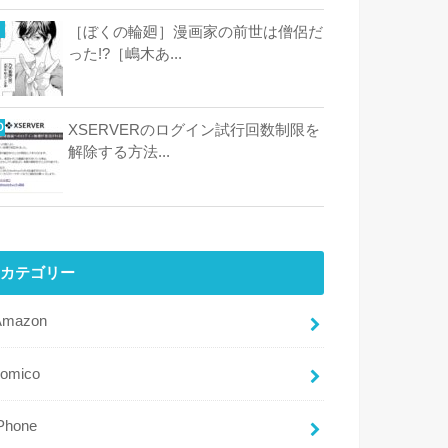
［ぼくの輪廻］漫画家の前世は僧侶だ
った!?［嶋木あ...
XSERVERのログイン試行回数制限を
解除する方法...
カテゴリー
Amazon
comico
Phone