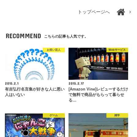
トップページへ
RECOMMEND
こちらの記事も人気です。
お笑い芸人
Webサービス
2015.2.1
2015.2.17
有吉弘行名言集が好きな人に悪い
[Amazon Vine]レビューするだけ
人はいない
で無料で商品がもらって暮らせ
る…
ゲーム
雑学