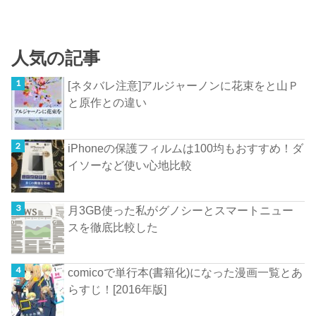
人気の記事
[ネタバレ注意]アルジャーノンに花束をと山Ｐ
と原作との違い
iPhoneの保護フィルムは100均もおすすめ！ダ
イソーなど使い心地比較
月3GB使った私がグノシーとスマートニュー
スを徹底比較した
comicoで単行本(書籍化)になった漫画一覧とあ
らすじ！[2016年版]