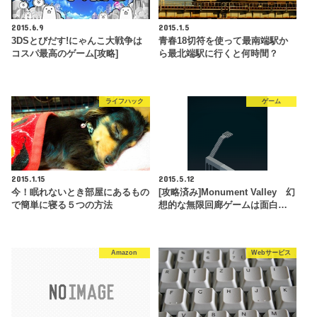
2015.6.9
2015.1.5
3DSとびだす!にゃんこ大戦争は
青春18切符を使って最南端駅か
コスパ最高のゲーム[攻略]
ら最北端駅に行くと何時間？
ライフハック
ゲーム
2015.1.15
2015.5.12
今！眠れないとき部屋にあるもの
[攻略済み]Monument Valley 幻
で簡単に寝る５つの方法
想的な無限回廊ゲームは面白…
Amazon
Webサービス