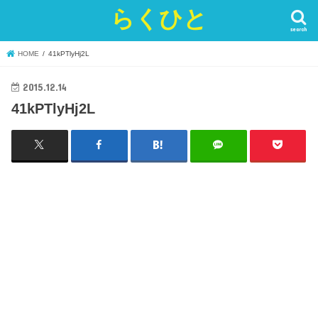
らくひと
search
HOME
41kPTlyHj2L
2015.12.14
41kPTlyHj2L