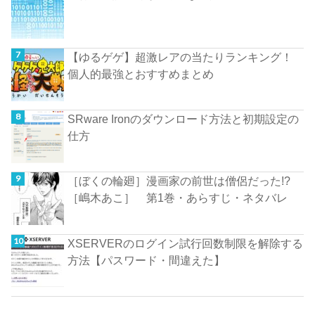
【ゆるゲゲ】超激レアの当たりランキング！
個人的最強とおすすめまとめ
SRware Ironのダウンロード方法と初期設定の
仕方
［ぼくの輪廻］漫画家の前世は僧侶だった!?
［嶋木あこ］ 第1巻・あらすじ・ネタバレ
XSERVERのログイン試行回数制限を解除する
方法【パスワード・間違えた】