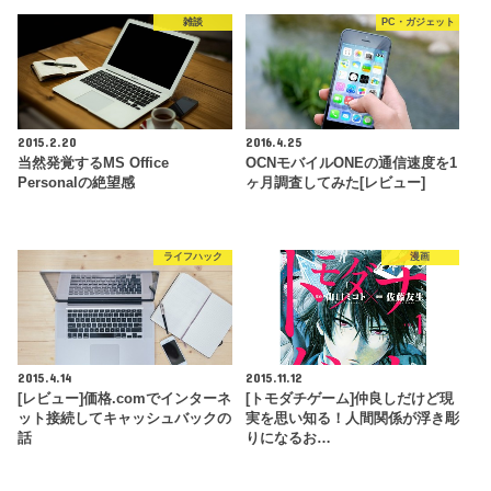
雑談
PC・ガジェット
2015.2.20
2016.4.25
当然発覚するMS Office
OCNモバイルONEの通信速度を1
Personalの絶望感
ヶ月調査してみた[レビュー]
ライフハック
漫画
2015.4.14
2015.11.12
[レビュー]価格.comでインターネ
[トモダチゲーム]仲良しだけど現
ット接続してキャッシュバックの
実を思い知る！人間関係が浮き彫
話
りになるお…