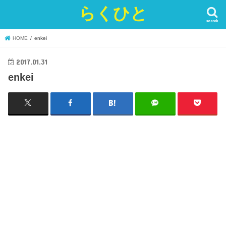
らくひと
search
HOME
enkei
2017.01.31
enkei