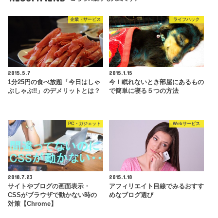
企業・サービス
ライフハック
2015.5.7
2015.1.15
1分25円の食べ放題「今日はしゃ
今！眠れないとき部屋にあるもの
ぶしゃぶ!!」のデメリットとは？
で簡単に寝る５つの方法
PC・ガジェット
Webサービス
2018.7.23
2015.1.18
サイトやブログの画面表示・
アフィリエイト目線でみるおすす
CSSがブラウザで動かない時の
めなブログ選び
対策【Chrome】