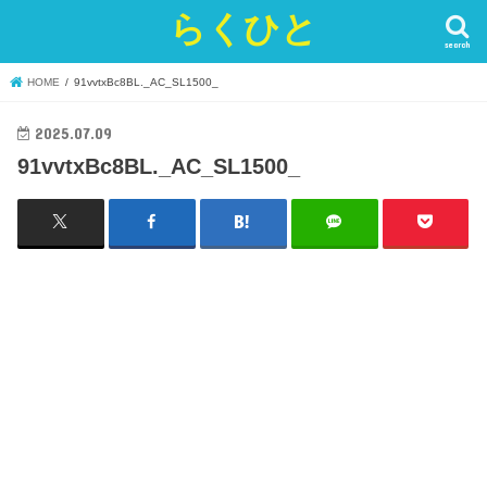
らくひと
search
HOME
91vvtxBc8BL._AC_SL1500_
2025.07.09
91vvtxBc8BL._AC_SL1500_