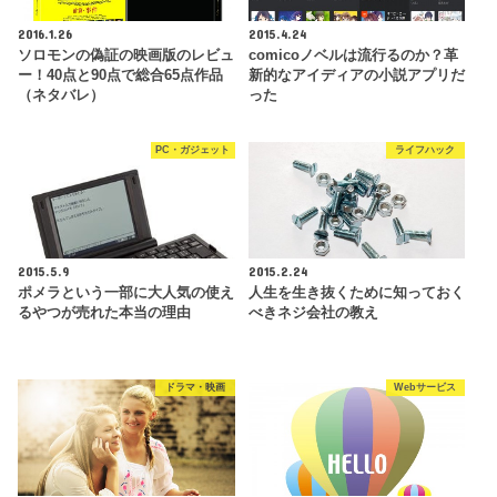
2016.1.26
2015.4.24
ソロモンの偽証の映画版のレビュ
comicoノベルは流行るのか？革
ー！40点と90点で総合65点作品
新的なアイディアの小説アプリだ
（ネタバレ）
った
PC・ガジェット
ライフハック
2015.5.9
2015.2.24
ポメラという一部に大人気の使え
人生を生き抜くために知っておく
るやつが売れた本当の理由
べきネジ会社の教え
ドラマ・映画
Webサービス