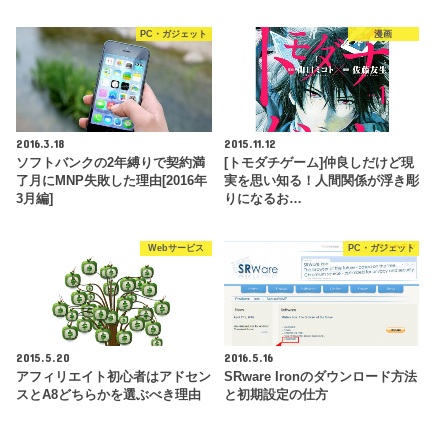
PC・ガジェット
漫画
2016.3.18
2015.11.12
ソフトバンクの2年縛りで契約満
[トモダチゲーム]仲良しだけど現
了月にMNP失敗した理由[2016年
実を思い知る！人間関係が浮き彫
3月編]
りになるお…
Webサービス
PC・ガジェット
2015.5.20
2016.5.16
アフィリエイト初心者はアドセン
SRware Ironのダウンロード方法
スとA8どちらかを選ぶべき理由
と初期設定の仕方