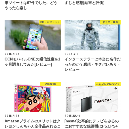
果ツイートは67件でした。どう
すじと感想[結末と評価]
やったら楽し…
PC・ガジェット
ドラマ・映画
2016.4.25
2025.7.9
OCNモバイルONEの通信速度を1
インターステラーは本当に名作だ
ヶ月調査してみた[レビュー]
ったのか？感想・ネタバレあり・
レビュー
Amazon
このブログについて
2016.4.26
2015.12.14
Amazonプライムのメリットはク
[nasne]効率的にテレビをみるの
レヨンしんちゃん全作品みれるこ
におすすめな録画機はPS3,PS4