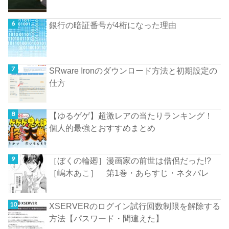
銀行の暗証番号が4桁になった理由
SRware Ironのダウンロード方法と初期設定の
仕方
【ゆるゲゲ】超激レアの当たりランキング！
個人的最強とおすすめまとめ
［ぼくの輪廻］漫画家の前世は僧侶だった!?
［嶋木あこ］ 第1巻・あらすじ・ネタバレ
XSERVERのログイン試行回数制限を解除する
方法【パスワード・間違えた】