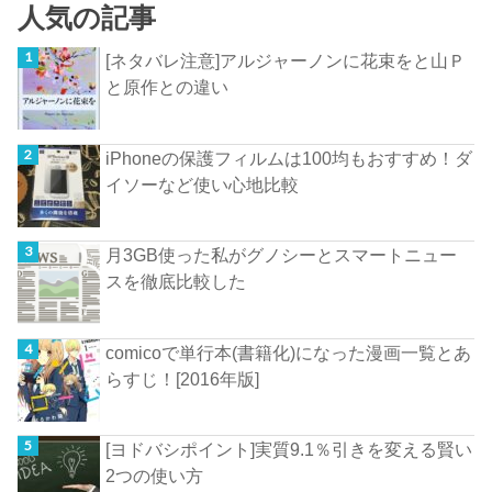
人気の記事
[ネタバレ注意]アルジャーノンに花束をと山Ｐ
と原作との違い
iPhoneの保護フィルムは100均もおすすめ！ダ
イソーなど使い心地比較
月3GB使った私がグノシーとスマートニュー
スを徹底比較した
comicoで単行本(書籍化)になった漫画一覧とあ
らすじ！[2016年版]
[ヨドバシポイント]実質9.1％引きを変える賢い
2つの使い方