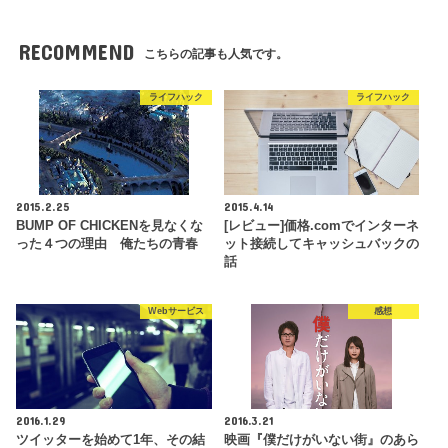
RECOMMEND
こちらの記事も人気です。
ライフハック
ライフハック
2015.2.25
2015.4.14
BUMP OF CHICKENを見なくな
[レビュー]価格.comでインターネ
った４つの理由 俺たちの青春
ット接続してキャッシュバックの
話
Webサービス
感想
2016.1.29
2016.3.21
ツイッターを始めて1年、その結
映画『僕だけがいない街』のあら