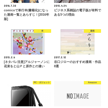
2016.7.30
2015.4.24
comicoで単行本(書籍化)になっ
ビジネス系雑誌の電子版が有料で
た漫画一覧とあらすじ！[2016年
ある5つの理由
版]
本
漫画
2015.2.6
2017.2.12
[ネタバレ注意]アルジャーノンに
谷口ジローのおすすめ漫画・作品
花束をと山Ｐと原作との違い
8選
PC・ガジェット
Amazon