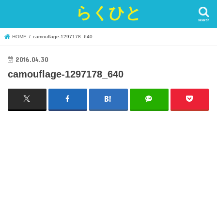
らくひと
search
HOME
camouflage-1297178_640
2016.04.30
camouflage-1297178_640