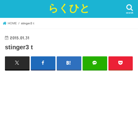
らくひと
search
HOME
stinger3 t
2015.01.31
stinger3 t