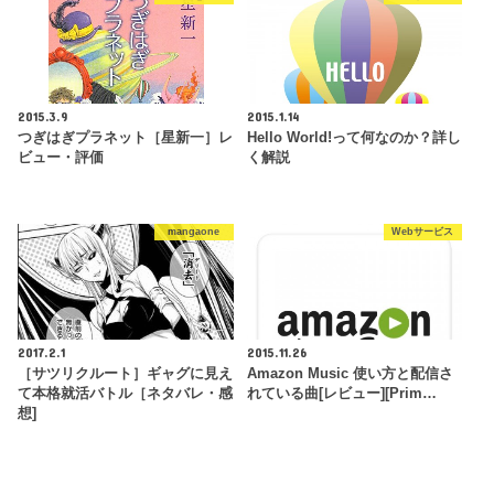
2015.3.9
2015.1.14
つぎはぎプラネット［星新一］レ
Hello World!って何なのか？詳し
ビュー・評価
く解説
mangaone
Webサービス
2017.2.1
2015.11.26
［サツリクルート］ギャグに見え
Amazon Music 使い方と配信さ
て本格就活バトル［ネタバレ・感
れている曲[レビュー][Prim…
想]