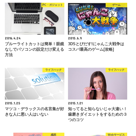
PC・ガジェット
ゲーム
2016.4.24
2015.6.9
ブルーライトカットは簡単！眼鏡
3DSとびだす!にゃんこ大戦争は
なしでパソコンの設定だけ変える
コスパ最高のゲーム[攻略]
方法
ライフハック
ライフハック
2015.1.25
2015.1.21
マツコ・デラックスの名言集が好
知ってると知らないじゃ大違い！
きな人に悪い人はいない
歯磨きダイエットをするための３
つのコツ
感想
Webサービス