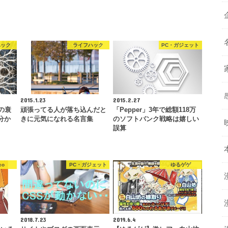
ハック
ライフハック
PC・ガジェット
2015.1.23
2015.2.27
の衰
頑張ってる人が落ち込んだと
「Pepper」3年で総額118万
分か
きに元気になれる名言集
のソフトバンク戦略は嬉しい
誤算
co
PC・ガジェット
ゆるゲゲ
2018.7.23
2019.6.4