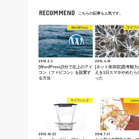
RECOMMEND
こちらの記事も人気です。
WordPress
ライフ
2015.2.3
2015.4.10
[WordPress]3分で左上のアイ
[ネット依存症]思考能力
コン（ファビコン）を設置す
えを1日スマホやめたら
る方法
った
ライフハック
comi
2015.10.23
2016.7.31