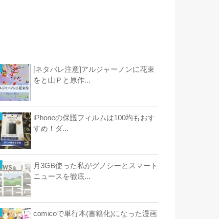
[ネタバレ注意]アルジャーノンに花束
をと山Ｐと原作...
iPhoneの保護フィルムは100均もおす
すめ！ダ...
月3GB使った私がグノシーとスマート
ニュースを徹底...
comicoで単行本(書籍化)になった漫画