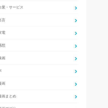
企業・サービス
名言
家電
感想
映画
本
漫画
漫画まとめ