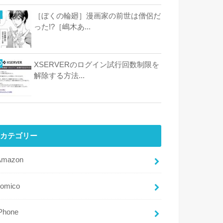
［ぼくの輪廻］漫画家の前世は僧侶だ
った!?［嶋木あ...
XSERVERのログイン試行回数制限を
解除する方法...
カテゴリー
Amazon
comico
Phone