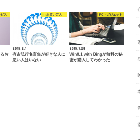
ービス
お笑い芸人
PC・ガジェット
2015.2.1
2015.1.28
みるお
有吉弘行名言集が好きな人に
Win8.1 with Bingが無料の秘
悪い人はいない
密が購入してわかった