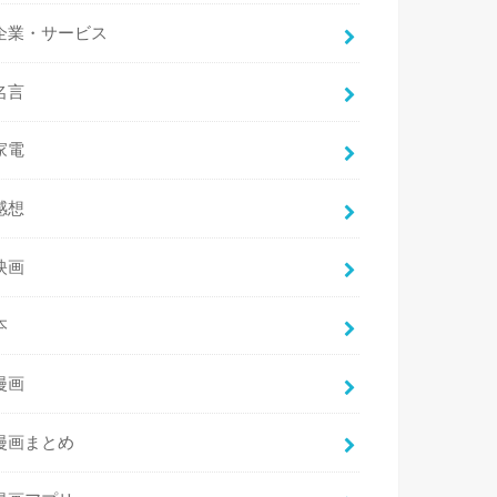
企業・サービス
名言
家電
感想
映画
本
漫画
漫画まとめ