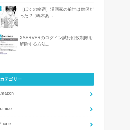
［ぼくの輪廻］漫画家の前世は僧侶だ
った!?［嶋木あ...
XSERVERのログイン試行回数制限を
解除する方法...
カテゴリー
Amazon
comico
Phone