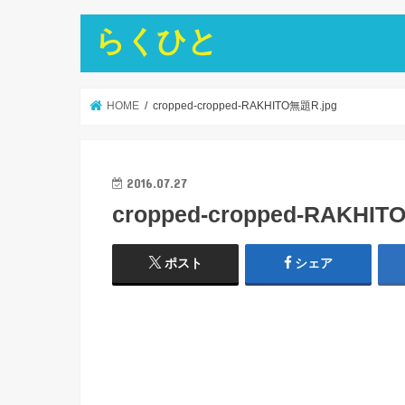
らくひと
HOME
cropped-cropped-RAKHITO無題R.jpg
2016.07.27
cropped-cropped-RAKHIT
ポスト
シェア