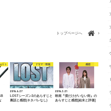
トップページへ
ェット
ドラマ・映画
感想
2016.6.27
2016.3.21
SB
LOSTシーズン2のあらすじと
映画『僕だけがいない街』の
な
裏話と感想(ネタバレなし)
あらすじと感想[結末と評価]