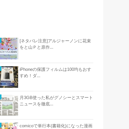
[ネタバレ注意]アルジャーノンに花束
をと山Ｐと原作...
iPhoneの保護フィルムは100均もおす
すめ！ダ...
月3GB使った私がグノシーとスマート
ニュースを徹底...
comicoで単行本(書籍化)になった漫画