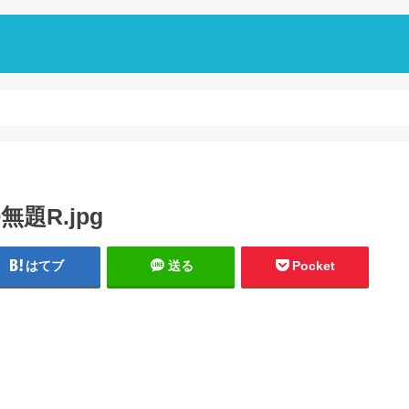
O無題R.jpg
はてブ
送る
Pocket