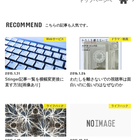
トップページへ
RECOMMEND
こちらの記事も人気です。
Webサービス
ドラマ・映画
2015.1.31
2016.1.26
Stinger記事一覧を横幅変更後に
わたしを離さないでの視聴率は面
直す方法[画像あり]
白いのに低いのはなぜなのか
ライフハック
ライフハック
2015.4.10
2015.12.22