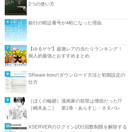
2つの使い方
銀行の暗証番号が4桁になった理由
【ゆるゲゲ】超激レアの当たりランキング！
個人的最強とおすすめまとめ
SRware Ironのダウンロード方法と初期設定の
仕方
［ぼくの輪廻］漫画家の前世は僧侶だった!?
［嶋木あこ］ 第1巻・あらすじ・ネタバレ
XSERVERのログイン試行回数制限を解除する