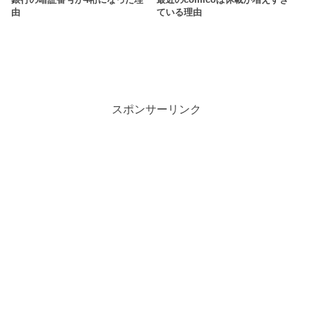
銀行の暗証番号が4桁になった理
最近のcomicoは休載が増えすぎ
由
ている理由
スポンサーリンク