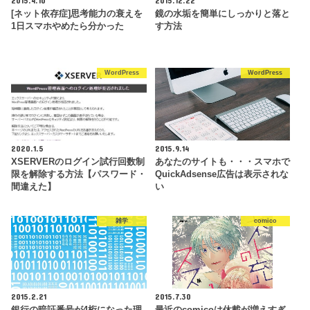
[ネット依存症]思考能力の衰えを
鏡の水垢を簡単にしっかりと落と
1日スマホやめたら分かった
す方法
WordPress
WordPress
2020.1.5
2015.9.14
XSERVERのログイン試行回数制
あなたのサイトも・・・スマホで
限を解除する方法【パスワード・
QuickAdsense広告は表示されな
間違えた】
い
雑学
comico
2015.2.21
2015.7.30