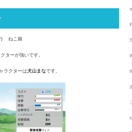
ラ
う ねこ娘
ラクターが強いです。
ャラクターは
犬山まな
です。