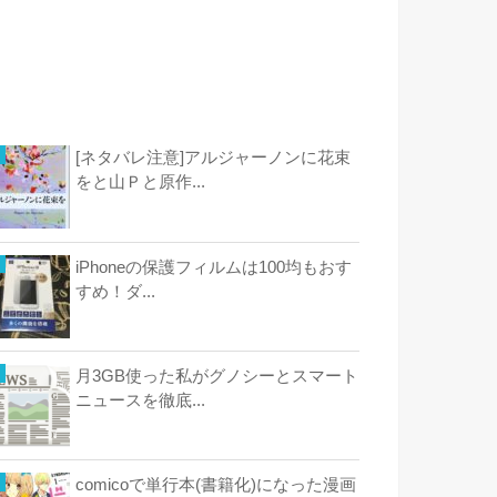
[ネタバレ注意]アルジャーノンに花束
をと山Ｐと原作...
iPhoneの保護フィルムは100均もおす
すめ！ダ...
月3GB使った私がグノシーとスマート
ニュースを徹底...
comicoで単行本(書籍化)になった漫画