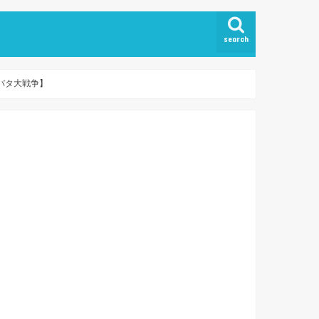
search
バタ大戦争】