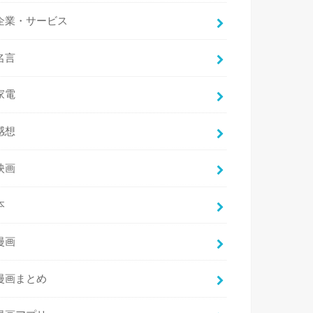
企業・サービス
名言
家電
感想
映画
本
漫画
漫画まとめ