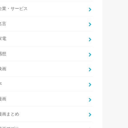
企業・サービス
名言
家電
感想
映画
本
漫画
漫画まとめ