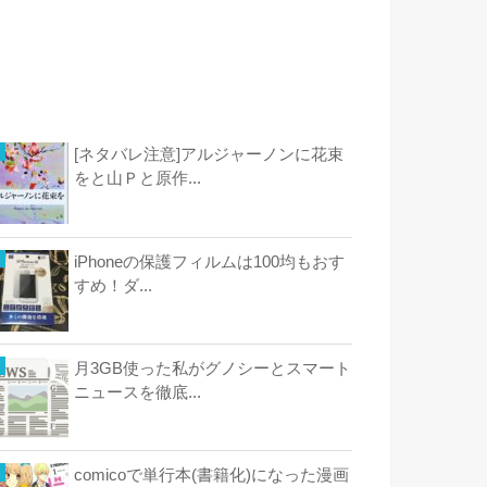
[ネタバレ注意]アルジャーノンに花束
をと山Ｐと原作...
iPhoneの保護フィルムは100均もおす
すめ！ダ...
月3GB使った私がグノシーとスマート
ニュースを徹底...
comicoで単行本(書籍化)になった漫画