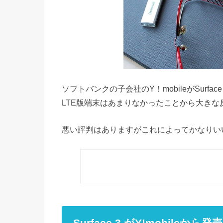
ソフトバンクの子会社のY！mobileがSurfa
LTE版端末はあまりなかったことから大きな
悪い評判はありますがこれによってかなりい
Surface 3 がY!mobileから発売