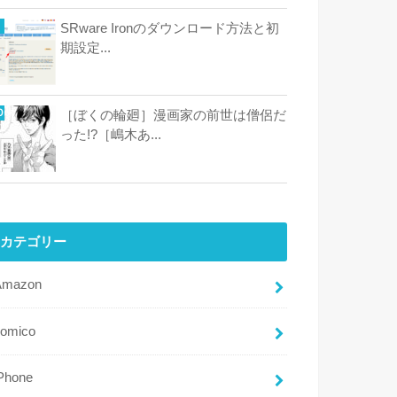
SRware Ironのダウンロード方法と初
期設定...
［ぼくの輪廻］漫画家の前世は僧侶だ
った!?［嶋木あ...
カテゴリー
Amazon
comico
Phone