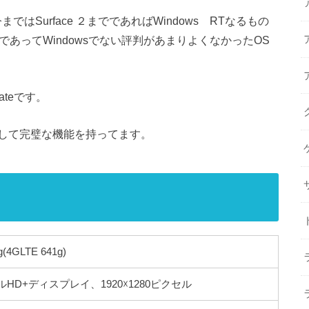
Surface ２までであればWindows RTなるもの
であってWindowsでない評判があまりよくなかったOS
dateです。
して完璧な機能を持ってます。
(4GLTE 641g)
e フルHD+ディスプレイ、1920☓1280ピクセル